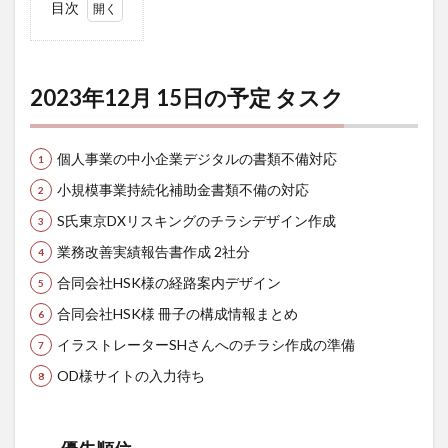
目次
1
2023
年12
月 15
2023年12月 15日の予定 タスク
日の
予定
タス
個人事業の中小企業デジタルの書類不備対応
ク
小規模事業持続化補助金書類不備の対応
1.1
優先
S氏東京DXリスキングのチラシデザイン作成
順位
業務改善実績報告書作成 2社分
2
合同会社HSK様の経路案内デザイン
個人
事業
合同会社HSK様 冊子の構成情報まとめ
のデ
ジタ
イラストレーターSHさんへのチラシ作成の準備
ルツ
ール
OD様サイトの入力待ち
導入
促進
（中
小企