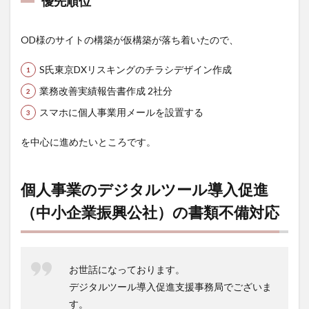
優先順位
業振
興公
社）
OD様のサイトの構築が仮構築が落ち着いたので、
の書
類不
S氏東京DXリスキングのチラシデザイン作成
備対
応
業務改善実績報告書作成 2社分
3
スマホに個人事業用メールを設置する
募集
要項
を中心に進めたいところです。
の読
み込
みが
最近
個人事業のデジタルツール導入促進
浅く
凡ミ
（中小企業振興公社）の書類不備対応
スが
増え
てき
た！
お世話になっております。
4
デジタルツール導入促進支援事務局でございま
2023
す。
年12