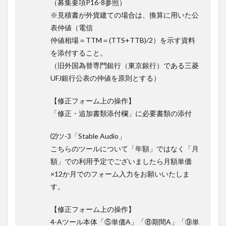
（募集要項P16-8参照）
※見積書が外貨建ての場合は、換算に用いた公
表仲値（電信
仲値相場＝TTM＝(TTS+TTB)/2）を示す資料
を添付す
ること。
（旧外国為替専門銀行（東京銀行）である三菱
UFJ銀行公表の仲
値を原則とする）
【修正フォーム上の操作】
「修正・追加書類添付欄」に必要書類の添付
⑵ツ-3「Stable Audio」
こちらのツールについて「年額」ではなく「月
額」での利用予定で
ございましたら月額単価
×12か月でのフォーム入力をお願いいた
しま
す。
【修正フォーム上の操作】
4-Aツール本体「⑤単価A」「⑧期間A」「⑨単