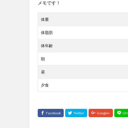
メモです！
体重
体脂肪
体年齢
朝
昼
夕食