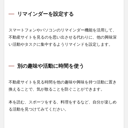
イン
ダー
を設
リマインダーを設定する
定す
る
スマートフォンやパソコンのリマインダー機能を活用して、
1.3
別の
不動産サイトを見るのを思い出させる代わりに、他の興味深
趣味
い活動やタスクに集中するようリマインドを設定します。
や活
動に
時間
を使
別の趣味や活動に時間を使う
う
1.4
不動産サイトを見る時間を他の趣味や興味を持つ活動に置き
ブロ
ッキ
換えることで、気が散ることを防ぐことができます。
ン
グ・
本を読む、スポーツをする、料理をするなど、自分が楽しめ
ソフ
トウ
る活動を見つけてみてください。
ェア
を利
用す