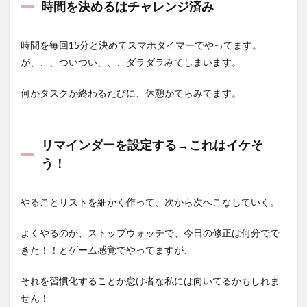
時間を決めるはチャレンジ済み
フトウ
ェアを
利用す
時間を毎回15分と決めてスマホタイマーでやってます。
るのは
現実的
が、、、ついつい、、、ダラダラみてしまいます。
では無
いよう
何かタスクが終わるたびに、休憩がてらみてます。
な気が
しま
す。
1.11
リマインダーを設定する→これはイケそ
目標を
う！
立て
る？何
回見た
やることリストを細かく作って、次から次へこなしていく。
かカウ
ントし
なくな
よくやるのが、ストップウォッチで、今日の修正は何分でで
る
きた！！とゲーム感覚でやってますが、
1.12
自制心
それを習慣化することが怠け者な私には向いてるかもしれま
を鍛え
せん！
る→確