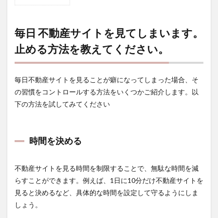
1
毎日
不動
産サ
毎日 不動産サイトを見てしまいます。
イト
止める方法を教えてください。
を見
てし
まい
ま
毎日不動産サイトを見ることが癖になってしまった場合、そ
す。
止め
の習慣をコントロールする方法をいくつかご紹介します。以
る方
下の方法を試してみてください
法を
教え
てく
ださ
時間を決める
い。
1.1
不動産サイトを見る時間を制限することで、無駄な時間を減
時間
を決
らすことができます。例えば、1日に10分だけ不動産サイトを
める
見ると決めるなど、具体的な時間を設定して守るようにしま
1.2
しょう。
リマ