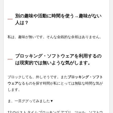
かに！
やはり
気合い
別の趣味や活動に時間を使う→趣味がない
と根
性！
人は？
2
2023
私は、趣味が無いです。そんな金銭的な余裕はありません。
年7
月29
日 体
重の
ブロッキング・ソフトウェアを利用するの
記録
は現実的では無いような気がします。
ブロックしても、外しそうです。また
ブロッキング・ソフト
ウェア
なるものを探す時間が私にとっては無駄な時間な気が
します。
ま、一旦ググってみました▼
12 のベスト タイム ブロッキング アプリ、ツール、ソフトウ