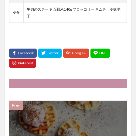
牛肉のステーキ 五穀米140g ブロッコリー キムチ 冷奴半
夕食
丁
Prev