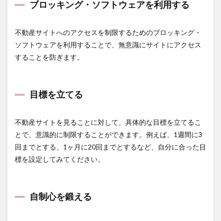
る
ブロッキング・ソフトウェアを利用する
1.5
目標
不動産サイトへのアクセスを制限するためのブロッキング・
を立
てる
ソフトウェアを利用することで、無意識にサイトにアクセス
することを防ぎます。
1.6
自制
心を
鍛え
目標を立てる
る
1.7
不動産サイトを見ることに対して、具体的な目標を立てるこ
時間
を決
とで、意識的に制限することができます。例えば、1週間に3
める
回までとする、1ヶ月に20回までとするなど、自分に合った目
はチ
ャレ
標を設定してみてください。
ンジ
済み
1.8
自制心を鍛える
リマ
イン
ダー