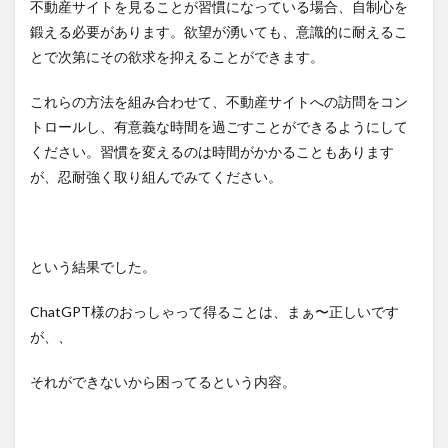
不動産サイトを見ることが習慣になっている場合、自制心を
を設
鍛える必要があります。欲望が湧いても、意識的に耐えるこ
定す
る→
とで次第にその欲求を抑えることができます。
これ
はイ
これらの方法を組み合わせて、不動産サイトへの訪問をコン
ケそ
う！
トロールし、有意義な時間を過ごすことができるようにして
ください。習慣を変えるのは時間がかかることもあります
1.9
別の
が、忍耐強く取り組んでみてください。
趣味
や活
動に
時間
を使
という結果でした。
う→
趣味
ChatGPT様のおっしゃって得ることは、まぁ〜正しいです
がな
い人
が、、
は？
それができないから困ってるという内容。
1.10
ブロッ
キン
グ・ソ